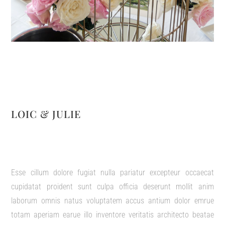
LOIC & JULIE
Esse cillum dolore fugiat nulla pariatur excepteur occaecat
cupidatat proident sunt culpa officia deserunt mollit anim
laborum omnis natus voluptatem accus antium dolor emrue
totam aperiam earue illo inventore veritatis architecto beatae